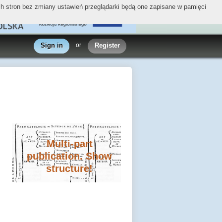
ych stron bez zmiany ustawień przeglądarki będą one zapisane w pamięci
Sign in
or
Register
Multi-part
publication. Show
structure!