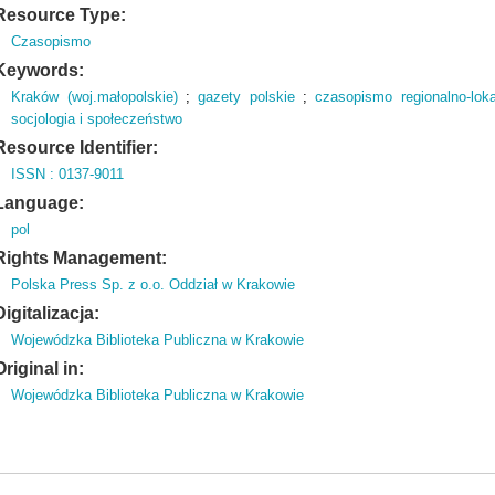
Resource Type:
Czasopismo
Keywords:
Kraków (woj.małopolskie)
;
gazety polskie
;
czasopismo regionalno-loka
socjologia i społeczeństwo
Resource Identifier:
ISSN : 0137-9011
Language:
pol
Rights Management:
Polska Press Sp. z o.o. Oddział w Krakowie
Digitalizacja:
Wojewódzka Biblioteka Publiczna w Krakowie
Original in:
Wojewódzka Biblioteka Publiczna w Krakowie