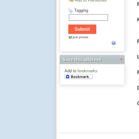
Add to Favourites
Tagging
just private
Save this address
Add to
bookmarks