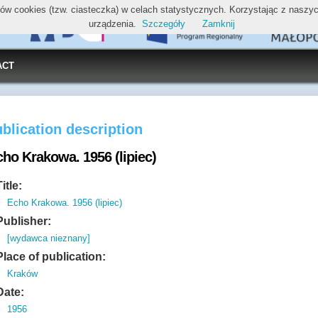
ików cookies (tzw. ciasteczka) w celach statystycznych. Korzystając z nasz
urządzenia.
Szczegóły
Zamknij
ACT
blication description
cho Krakowa. 1956 (lipiec)
Title:
Echo Krakowa. 1956 (lipiec)
Publisher:
[wydawca nieznany]
Place of publication:
Kraków
Date:
1956