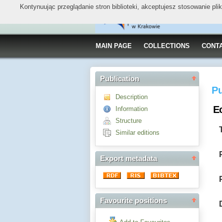
Kontynuując przeglądanie stron biblioteki, akceptujesz stosowanie pl
MAIN PAGE
COLLECTIONS
CONT
Publication
Pu
Description
E
Information
Structure
Similar editions
Export metadata
Favourite positions