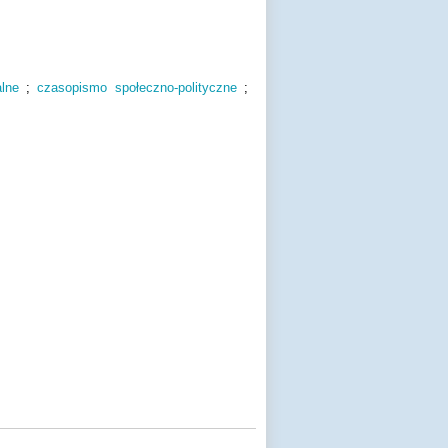
lne
;
czasopismo społeczno-polityczne
;