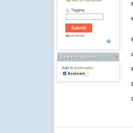
Add to Favourites
Tagging
just private
Save this address
Add to
bookmarks