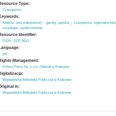
Resource Type:
Czasopismo
Keywords:
Kraków (woj.małopolskie)
;
gazety polskie
;
czasopismo regionalno-loka
socjologia i społeczeństwo
Resource Identifier:
ISSN : 0137-9011
Language:
pol
Rights Management:
Polska Press Sp. z o.o. Oddział w Krakowie
Digitalizacja:
Wojewódzka Biblioteka Publiczna w Krakowie
Original in:
Wojewódzka Biblioteka Publiczna w Krakowie