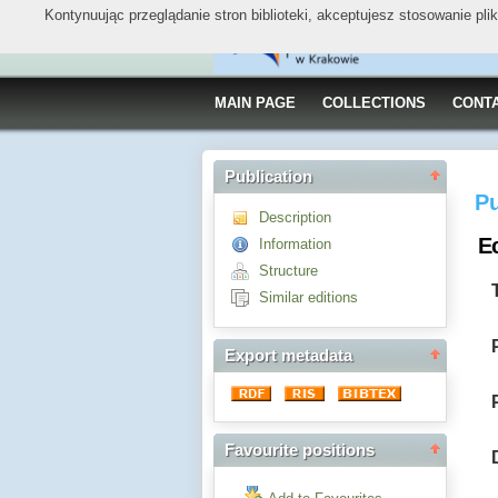
Kontynuując przeglądanie stron biblioteki, akceptujesz stosowanie pl
MAIN PAGE
COLLECTIONS
CONT
Publication
Pu
Description
E
Information
Structure
Similar editions
Export metadata
Favourite positions