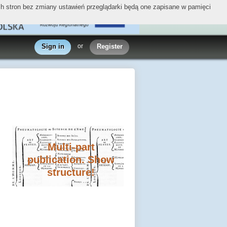
ych stron bez zmiany ustawień przeglądarki będą one zapisane w pamięci
Sign in
or
Register
Multi-part
publication. Show
structure!