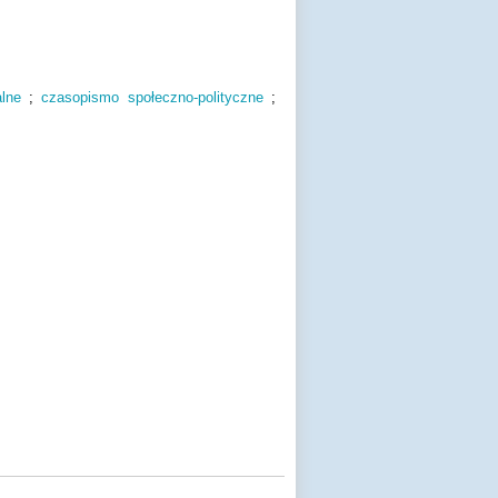
lne
;
czasopismo społeczno-polityczne
;