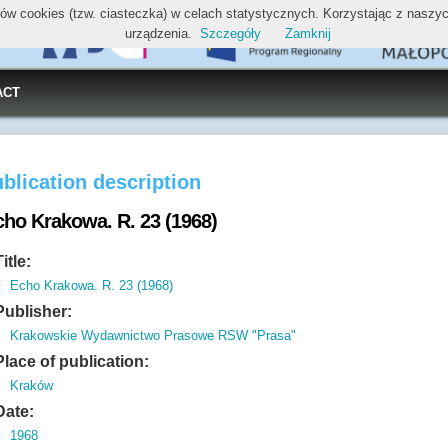
ików cookies (tzw. ciasteczka) w celach statystycznych. Korzystając z nasz
urządzenia.
Szczegóły
Zamknij
ACT
blication description
cho Krakowa. R. 23 (1968)
Title:
Echo Krakowa. R. 23 (1968)
Publisher:
Krakowskie Wydawnictwo Prasowe RSW "Prasa"
Place of publication:
Kraków
Date:
1968