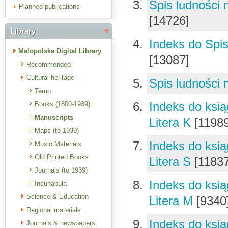
Spis ludności 
»
Planned publications
[14726]
Library
Indeks do Spis
Malopolska Digital Library
[13087]
Recommended
Cultural heritage
Spis ludności 
Temp
Indeks do ksią
Books (1800-1939)
Manuscripts
Litera K
[1198
Maps (to 1939)
Indeks do ksią
Music Materials
Old Printed Books
Litera S
[1183
Journals (to 1939)
Indeks do ksią
Incunabula
Science & Education
Litera M
[9340
Regional materials
Indeks do ksią
Journals & newspapers