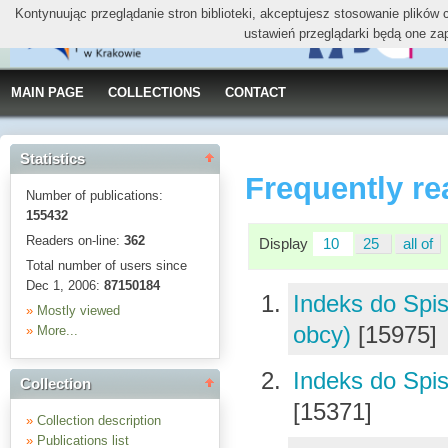
Kontynuując przeglądanie stron biblioteki, akceptujesz stosowanie plików
ustawień przeglądarki będą one za
MAIN PAGE
COLLECTIONS
CONTACT
Statistics
Frequently re
Number of publications:
155432
Readers on-line:
362
Display
10
25
all of
Total number of users since
Dec 1, 2006:
87150184
Indeks do Spis
»
Mostly viewed
obcy)
[15975]
»
More...
Indeks do Spis
Collection
[15371]
»
Collection description
»
Publications list