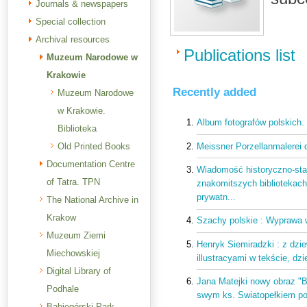
Journals & newspapers
Special collection
Archival resources
Publications list
Muzeum Narodowe w
Krakowie
Recently added
Muzeum Narodowe
w Krakowie.
Album fotografów polskich.
Biblioteka
Meissner Porzellanmalerei 
Old Printed Books
Documentation Centre
Wiadomość historyczno-sta
of Tatra. TPN
znakomitszych bibliotekach 
prywatn...
The National Archive in
Krakow
Szachy polskie : Wyprawa
Muzeum Ziemi
Henryk Siemiradzki : z dzi
Miechowskiej
illustracyami w tekście, dzi
Digital Library of
Jana Matejki nowy obraz "B
Podhale
swym ks. Swiatopełkiem pod
Babiogórski Park