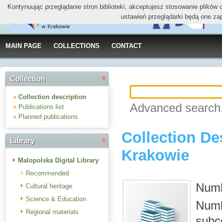
Kontynuując przeglądanie stron biblioteki, akceptujesz stosowanie plików
ustawień przeglądarki będą one za
MAIN PAGE
COLLECTIONS
CONTACT
Collection
»
Collection description
Advanced search.
»
Publications list
»
Planned publications
Collection D
Library
Krakowie
Malopolska Digital Library
Recommended
Numbe
Cultural heritage
Science & Education
Numbe
Regional materials
subc