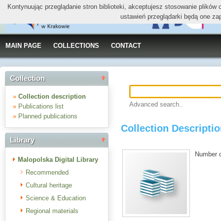
Kontynuując przeglądanie stron biblioteki, akceptujesz stosowanie plików
ustawień przeglądarki będą one za
MAIN PAGE
COLLECTIONS
CONTACT
Collection
»
Collection description
Advanced search..
»
Publications list
»
Planned publications
Collection Descripti
Library
Number of
Malopolska Digital Library
Recommended
Cultural heritage
Science & Education
Regional materials