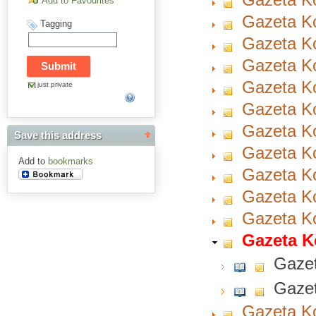
Add to Favourites
Gazeta Ko
Tagging
Gazeta Ko
Gazeta Ko
Gazeta Ko
just private
Gazeta Ko
Gazeta Ko
Save this address
Gazeta Ko
Add to
bookmarks
Gazeta Ko
Gazeta Ko
Gazeta Ko
Gazeta K
Gazet
Gazet
Gazeta Ko