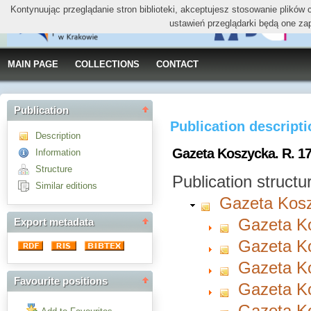
Kontynuując przeglądanie stron biblioteki, akceptujesz stosowanie plików
ustawień przeglądarki będą one za
MAIN PAGE
COLLECTIONS
CONTACT
Publication
Publication descript
Description
Gazeta Koszycka. R. 17
Information
Structure
Publication structu
Similar editions
Gazeta Kos
Gazeta Ko
Export metadata
Gazeta Ko
Gazeta Ko
Favourite positions
Gazeta Ko
Gazeta Ko