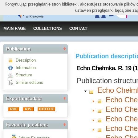
Kontynuując przeglądanie stron biblioteki, akceptujesz stosowanie plików
ustawień przeglądarki będą one za
MAIN PAGE
COLLECTIONS
CONTACT
Publication
Publication descript
Description
Echo Chełmka. R. 19 (1
Information
Structure
Publication structu
Similar editions
Echo Chełm
Echo Cheł
Export metadata
Echo Cheł
Echo Cheł
Favourite positions
Echo Cheł
Echo Cheł