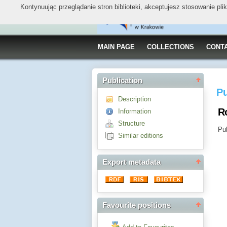
Kontynuując przeglądanie stron biblioteki, akceptujesz stosowanie pl
MAIN PAGE
COLLECTIONS
CONT
Publication
Pu
Description
R
Information
Structure
Pub
Similar editions
Export metadata
Favourite positions