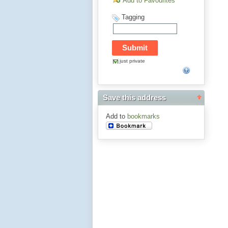
Add to Favourites
Tagging
just private
Save this address
Add to
bookmarks