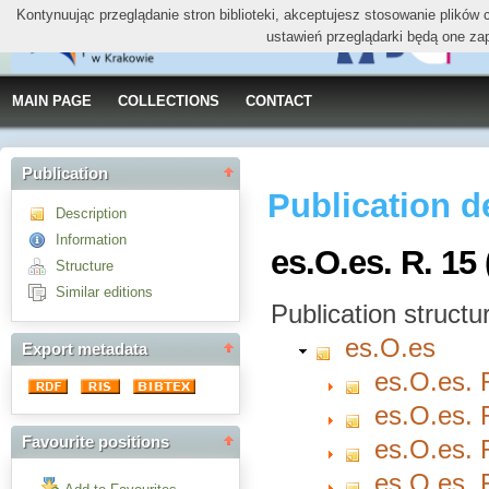
Kontynuując przeglądanie stron biblioteki, akceptujesz stosowanie plików
ustawień przeglądarki będą one za
MAIN PAGE
COLLECTIONS
CONTACT
Publication
Publication d
Description
Information
es.O.es. R. 15 
Structure
Similar editions
Publication structu
es.O.es
Export metadata
es.O.es. 
es.O.es. 
Favourite positions
es.O.es. 
es.O.es. 