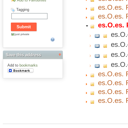
Add to Favourites
es.O.es. 
Tagging
es.O.es. 
es.O.es. 
es.O.
just private
es.O.
es.O.
Save this address
es.O.
Add to
bookmarks
es.O.es. 
es.O.es. 
es.O.es. 
es.O.es. 