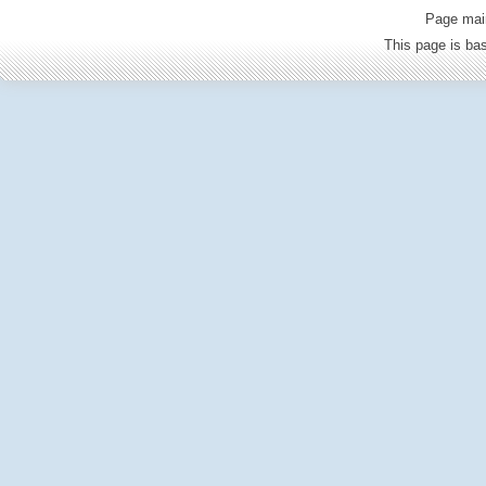
Page mai
This page is b