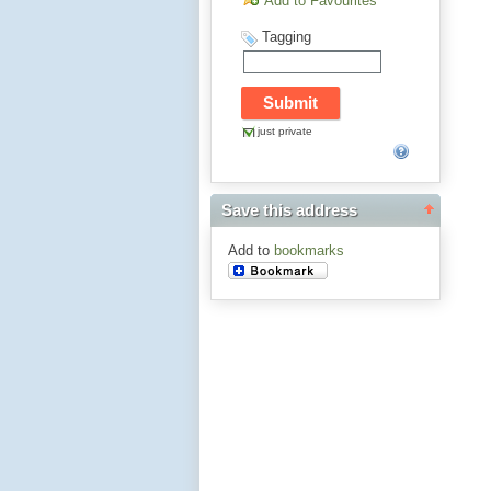
Add to Favourites
Tagging
just private
Save this address
Add to
bookmarks