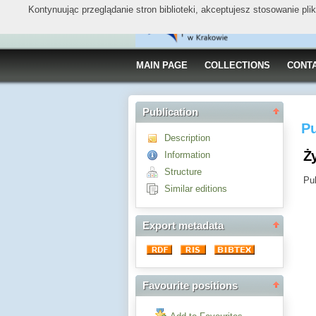
Kontynuując przeglądanie stron biblioteki, akceptujesz stosowanie pl
MAIN PAGE
COLLECTIONS
CONT
Publication
Pu
Description
Ży
Information
Structure
Pub
Similar editions
Export metadata
Favourite positions