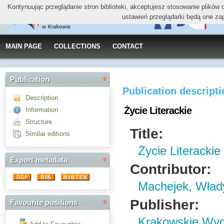
Kontynuując przeglądanie stron biblioteki, akceptujesz stosowanie plików
ustawień przeglądarki będą one za
MAIN PAGE
COLLECTIONS
CONTACT
Publication
Publication descript
Description
Życie Literackie
Information
Structure
Title:
Similar editions
Życie Literackie
Export metadata
Contributor:
Machejek, Wład
Publisher:
Favourite positions
Krakowskie Wy