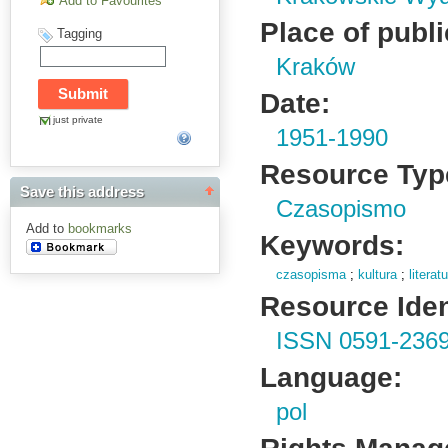
Add to Favourites
Place of publi
Tagging
Kraków
Date:
just private
1951-1990
Resource Typ
Save this address
Czasopismo
Add to
bookmarks
Keywords:
czasopisma
;
kultura
;
literat
Resource Ident
ISSN 0591-236
Language:
pol