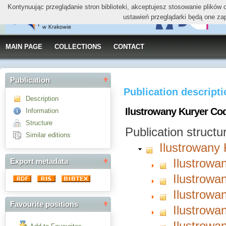
Kontynuując przeglądanie stron biblioteki, akceptujesz stosowanie plików
ustawień przeglądarki będą one za
MAIN PAGE
COLLECTIONS
CONTACT
Publication
Publication descript
Description
Ilustrowany Kuryer Cod
Information
Structure
Publication structu
Similar editions
Ilustrowany
Ilustrowa
Export metadata
Ilustrowa
Ilustrowa
Favourite positions
Ilustrowa
Ilustrowa