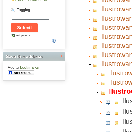
Add to Favourites
Ilustrowa
Tagging
Ilustrowa
Ilustrowa
Ilustrowa
just private
Ilustrowa
Ilustrowa
Save this address
Ilustrowa
Add to
bookmarks
Ilustro
Ilustro
Ilustr
Ilu
Ilu
Ilu
Ilu