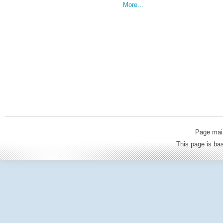
More...
Page mai
This page is b