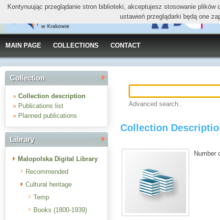
Kontynuując przeglądanie stron biblioteki, akceptujesz stosowanie plików
ustawień przeglądarki będą one za
MAIN PAGE
COLLECTIONS
CONTACT
Collection
»
Collection description
Advanced search..
»
Publications list
»
Planned publications
Collection Descriptio
Library
Number of
Malopolska Digital Library
Recommended
Cultural heritage
Temp
Books (1800-1939)