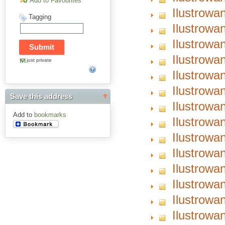
Add to Favourites
Ilustrowa
Tagging
Ilustrowa
Ilustrowa
Ilustrowa
just private
Ilustrowa
Ilustrowa
Save this address
Ilustrowa
Add to
bookmarks
Ilustrowa
Ilustrowa
Ilustrowa
Ilustrowa
Ilustrowa
Ilustrowa
Ilustrowa