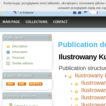
Kontynuując przeglądanie stron biblioteki, akceptujesz stosowanie plików
ustawień przeglądarki będą one za
MAIN PAGE
COLLECTIONS
CONTACT
Publication
Publication d
Description
Information
Ilustrowany K
Structure
Similar editions
Publication structu
Ilustrowany
Export metadata
Ilustrowa
Ilustrowa
Favourite positions
Ilustrowa
Ilustrowa