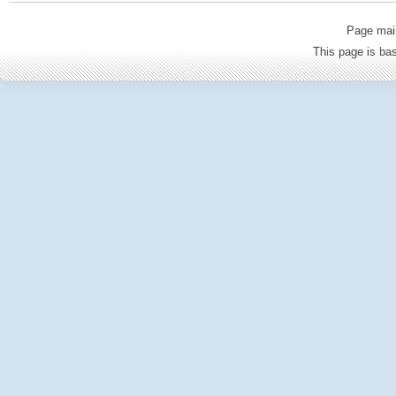
Page mai
This page is b