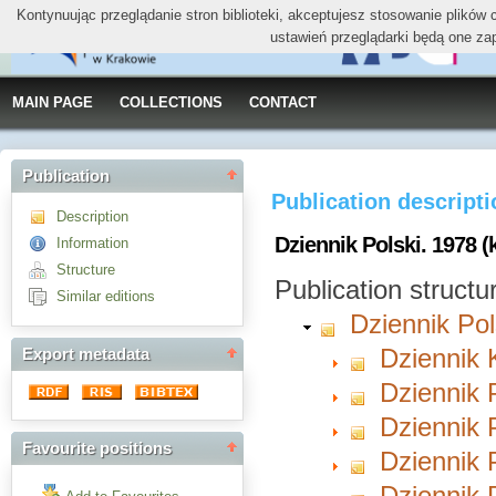
Kontynuując przeglądanie stron biblioteki, akceptujesz stosowanie plików
ustawień przeglądarki będą one za
MAIN PAGE
COLLECTIONS
CONTACT
Publication
Publication descript
Description
Dziennik Polski. 1978 (
Information
Structure
Publication structu
Similar editions
Dziennik Pol
Dziennik 
Export metadata
Dziennik P
Dziennik P
Favourite positions
Dziennik P
Dziennik P