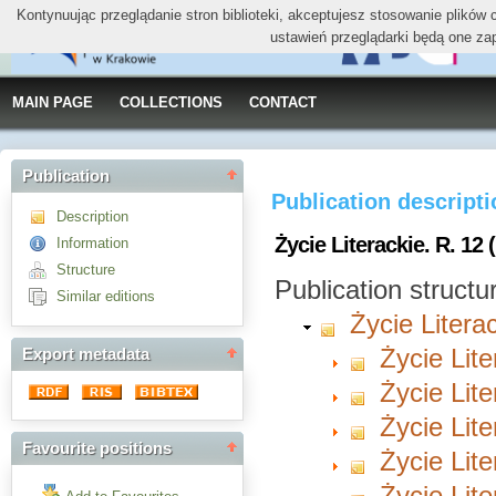
Kontynuując przeglądanie stron biblioteki, akceptujesz stosowanie plików
ustawień przeglądarki będą one za
MAIN PAGE
COLLECTIONS
CONTACT
Publication
Publication descript
Description
Życie Literackie. R. 12 
Information
Structure
Publication structu
Similar editions
Życie Litera
Życie Lite
Export metadata
Życie Lite
Życie Lite
Favourite positions
Życie Lite
Życie Lite