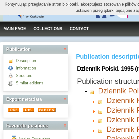
Kontynuując przeglądanie stron biblioteki, akceptujesz stosowanie plików
ustawień przeglądarki będą one za
MAIN PAGE
COLLECTIONS
CONTACT
Publication
Publication descript
Description
Dziennik Polski. 1995 (
Information
Structure
Publication structu
Similar editions
Dziennik Pol
Dziennik 
Export metadata
Dziennik P
Dziennik P
Favourite positions
Dziennik P
Dziennik P