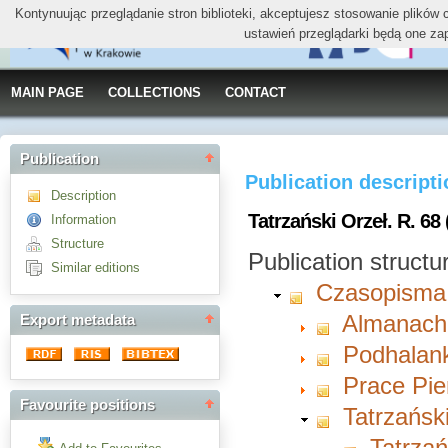
Kontynuując przeglądanie stron biblioteki, akceptujesz stosowanie plików
ustawień przeglądarki będą one za
MAIN PAGE
COLLECTIONS
CONTACT
Publication
Publication descript
Description
Tatrzański Orzeł. R. 68 
Information
Structure
Publication structu
Similar editions
Czasopisma
Almanach 
Export metadata
Podhalan
Prace Pie
Favourite positions
Tatrzańsk
Tatrzań