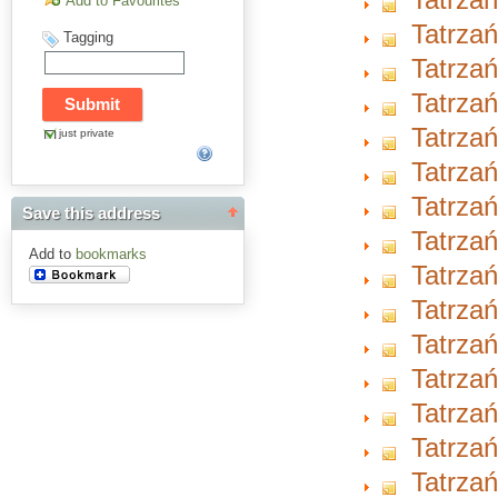
Add to Favourites
Tatrzań
Tagging
Tatrzań
Tatrzań
Tatrzań
just private
Tatrzań
Tatrzań
Save this address
Tatrzań
Add to
bookmarks
Tatrzań
Tatrzań
Tatrzań
Tatrzań
Tatrzań
Tatrzań
Tatrzań