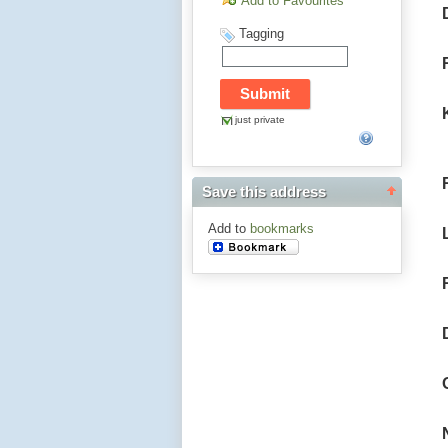
Add to Favourites
Tagging
just private
Save this address
Add to
bookmarks