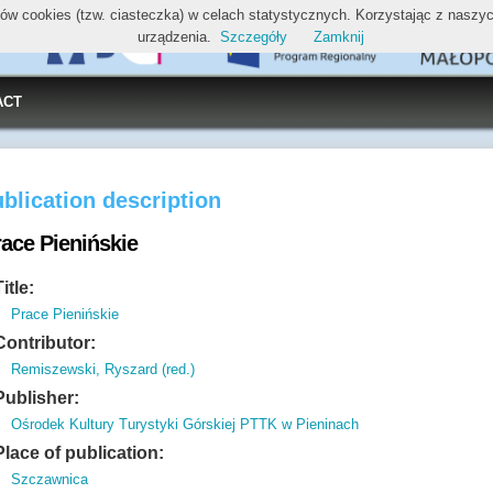
ików cookies (tzw. ciasteczka) w celach statystycznych. Korzystając z nasz
urządzenia.
Szczegóły
Zamknij
ACT
blication description
race Pienińskie
Title:
Prace Pienińskie
Contributor:
Remiszewski, Ryszard (red.)
Publisher:
Ośrodek Kultury Turystyki Górskiej PTTK w Pieninach
Place of publication:
Szczawnica