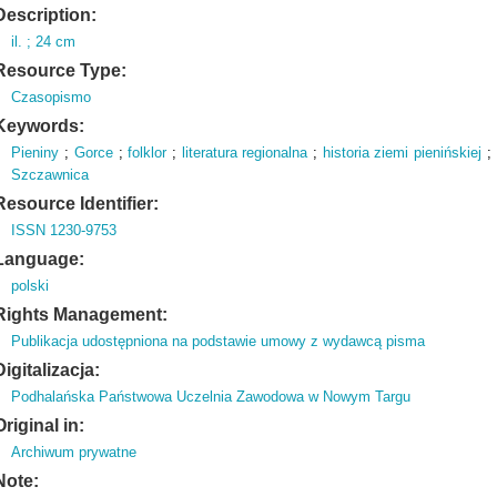
Description:
il.
; 24 cm
Resource Type:
Czasopismo
Keywords:
Pieniny
;
Gorce
;
folklor
;
literatura regionalna
;
historia ziemi pienińskiej
;
Szczawnica
Resource Identifier:
ISSN 1230-9753
Language:
polski
Rights Management:
Publikacja udostępniona na podstawie umowy z wydawcą pisma
Digitalizacja:
Podhalańska Państwowa Uczelnia Zawodowa w Nowym Targu
Original in:
Archiwum prywatne
Note: