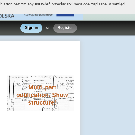
ych stron bez zmiany ustawień przeglądarki będą one zapisane w pamięci
Sign in
or
Register
Multi-part
publication. Show
structure!