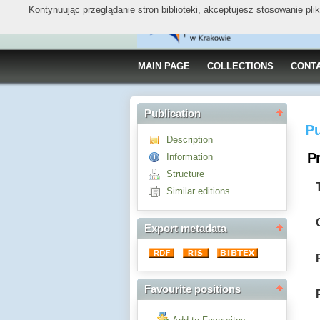
Kontynuując przeglądanie stron biblioteki, akceptujesz stosowanie pl
MAIN PAGE
COLLECTIONS
CONT
Publication
Pu
Description
P
Information
Structure
Similar editions
Export metadata
Favourite positions