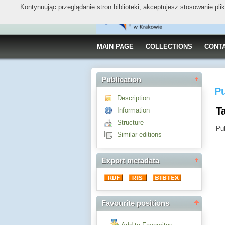
Kontynuując przeglądanie stron biblioteki, akceptujesz stosowanie pl
MAIN PAGE
COLLECTIONS
CONT
Publication
Pu
Description
Ta
Information
Structure
Pub
Similar editions
Export metadata
Favourite positions