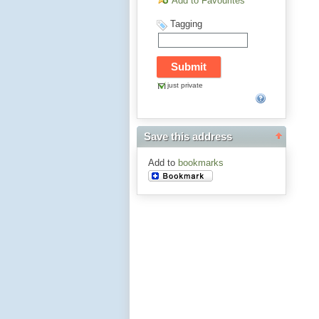
Add to Favourites
Tagging
just private
Save this address
Add to
bookmarks