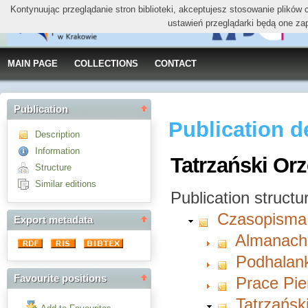
Kontynuując przeglądanie stron biblioteki, akceptujesz stosowanie plików
ustawień przeglądarki będą one za
MAIN PAGE
COLLECTIONS
CONTACT
Publication
Publication d
Description
Information
Tatrzański Orze
Structure
Similar editions
Publication structu
Czasopisma
Export metadata
Almanach 
Podhalan
Favourite positions
Prace Pie
Tatrzańsk