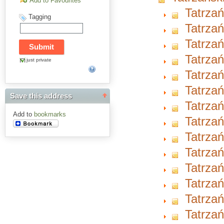
Add to Favourites
Tatrzań
Tagging
Tatrzań
Tatrzań
Tatrzań
just private
Tatrzań
Tatrzań
Save this address
Tatrzań
Add to
bookmarks
Tatrzań
Tatrzań
Tatrzań
Tatrzań
Tatrzań
Tatrzań
Tatrzań