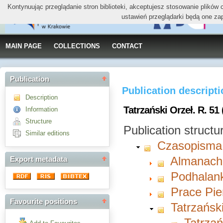
Kontynuując przeglądanie stron biblioteki, akceptujesz stosowanie plików
ustawień przeglądarki będą one za
MAIN PAGE
COLLECTIONS
CONTACT
Publication
Publication descript
Description
Tatrzański Orzeł. R. 51 
Information
Structure
Publication structu
Similar editions
Czasopisma
Almanach 
Export metadata
Podhalan
Prace Pie
Favourite positions
Tatrzańsk
Tatrzań