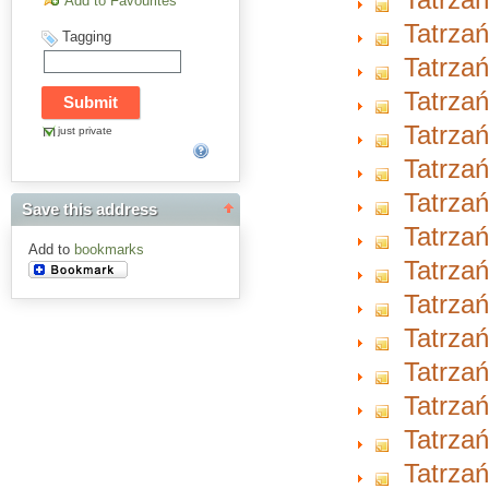
Add to Favourites
Tatrzań
Tagging
Tatrzań
Tatrzań
Tatrzań
just private
Tatrzań
Tatrzań
Save this address
Tatrzań
Add to
bookmarks
Tatrzań
Tatrzań
Tatrzań
Tatrzań
Tatrzań
Tatrzań
Tatrzań