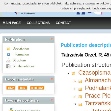
Kontynuując przeglądanie stron biblioteki, akceptujesz stosowanie plików
ustawień przeglądarki będą one za
MAIN PAGE
COLLECTIONS
CONTACT
Publication
Publication descript
Description
Tatrzański Orzeł. R. 45 
Information
Structure
Publication structu
Similar editions
Czasopisma
Almanach 
Export metadata
Podhalan
Prace Pie
Favourite positions
Tatrzańsk
Tatrzań