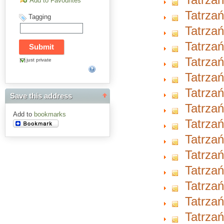
Add to Favourites
Tatrzań
Tagging
Tatrzań
Tatrzań
Tatrzań
just private
Tatrzań
Tatrzań
Save this address
Tatrzań
Add to
bookmarks
Tatrzań
Tatrzań
Tatrzań
Tatrzań
Tatrzań
Tatrzań
Tatrzań