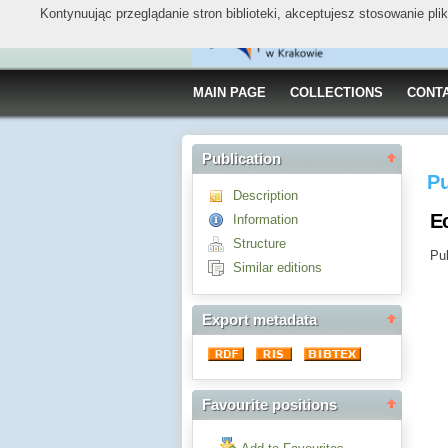
Kontynuując przeglądanie stron biblioteki, akceptujesz stosowanie pl
MAIN PAGE
COLLECTIONS
CONT
Publication
Pu
Description
E
Information
Structure
Pub
Similar editions
Export metadata
Favourite positions