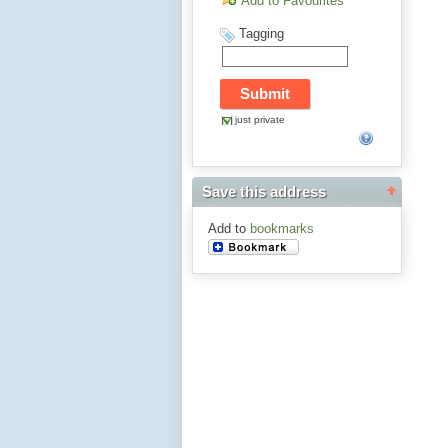
Add to Favourites
Tagging
just private
Save this address
Add to
bookmarks