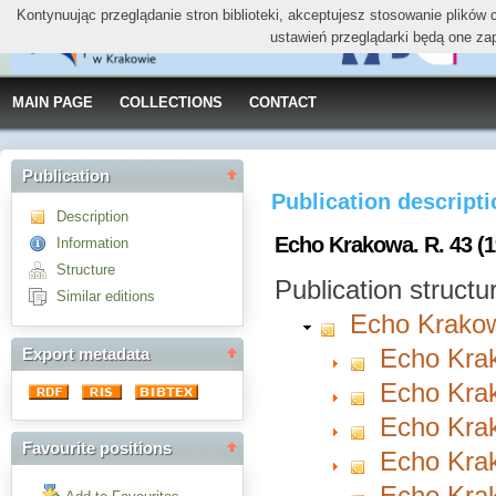
Kontynuując przeglądanie stron biblioteki, akceptujesz stosowanie plików
ustawień przeglądarki będą one za
MAIN PAGE
COLLECTIONS
CONTACT
Publication
Publication descript
Description
Echo Krakowa. R. 43 (1
Information
Structure
Publication structu
Similar editions
Echo Krako
Echo Krak
Export metadata
Echo Krak
Echo Krak
Favourite positions
Echo Krak
Echo Krak