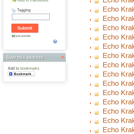
Add to Favourites
Echo Krak
Tagging
Echo Krak
Echo Krak
Echo Krak
just private
Echo Krak
Echo Krak
Save this address
Echo Krak
Add to
bookmarks
Echo Krak
Echo Krak
Echo Krak
Echo Krak
Echo Krak
Echo Krak
Echo Krak