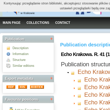
Kontynuując przeglądanie stron biblioteki, akceptujesz stosowanie plików
ustawień przeglądarki będą one za
MAIN PAGE
COLLECTIONS
CONTACT
Publication
Publication descript
Description
Echo Krakowa. R. 41 (1
Information
Structure
Publication structu
Similar editions
Echo Krako
Echo Krak
Export metadata
Echo Krak
Echo Krak
Favourite positions
Echo Krak
Echo Krak