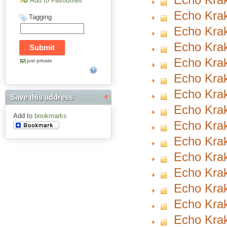
Add to Favourites
Echo Krak
Tagging
Echo Krak
Echo Krak
Echo Krak
just private
Echo Krak
Echo Krak
Save this address
Echo Krak
Add to
bookmarks
Echo Krak
Echo Krak
Echo Krak
Echo Krak
Echo Krak
Echo Krak
Echo Krak