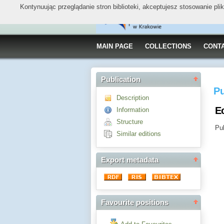
Kontynuując przeglądanie stron biblioteki, akceptujesz stosowanie pl
MAIN PAGE
COLLECTIONS
CONT
Publication
Pu
Description
E
Information
Structure
Pub
Similar editions
Export metadata
Favourite positions