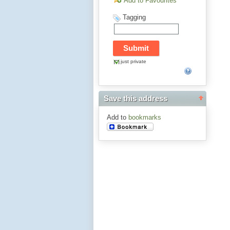
Add to Favourites
Tagging
just private
Save this address
Add to
bookmarks