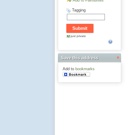
Add to Favourites
Tagging
just private
Save this address
Add to
bookmarks