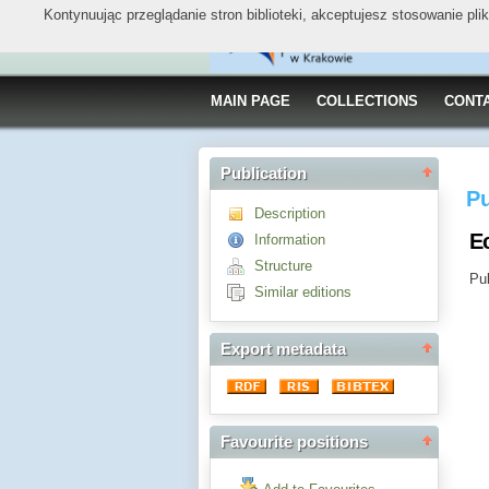
Kontynuując przeglądanie stron biblioteki, akceptujesz stosowanie pl
MAIN PAGE
COLLECTIONS
CONT
Publication
Pu
Description
E
Information
Structure
Pub
Similar editions
Export metadata
Favourite positions