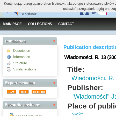
Kontynuując przeglądanie stron biblioteki, akceptujesz stosowanie plików
ustawień przeglądarki będą one za
MAIN PAGE
COLLECTIONS
CONTACT
Publication
Publication descript
Description
Wiadomości. R. 13 (20
Information
Structure
Title:
Similar editions
Wiadomości. R.
Export metadata
Publisher:
"Wiadomości" J
Place of publi
Favourite positions
Kraków