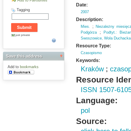
Add to Favourites
Date:
Tagging
2007
Description:
Mies.
;
Niezależny miesięc
Podgórza
;
Podtyt.
: Bieża
just private
Swoszowice,
Wola Duchacka
Resource Type:
Czasopismo
Save this address
Keywords:
Add to
bookmarks
Kraków
;
czasop
Resource Ident
ISSN 1507-610
Language:
pol
Source: