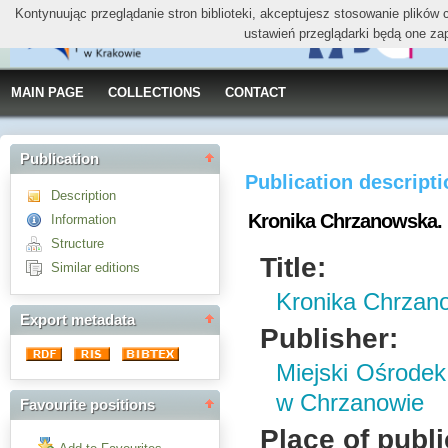
Kontynuując przeglądanie stron biblioteki, akceptujesz stosowanie plików
ustawień przeglądarki będą one za
MAIN PAGE
COLLECTIONS
CONTACT
Publication
Publication descript
Description
Kronika Chrzanowska. R
Information
Structure
Title:
Similar editions
Kronika Chrzano
Export metadata
Publisher:
Miejski Ośrodek 
w Chrzanowie
Favourite positions
Place of publi