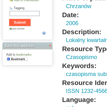
Add to Favourites
Chrzanów
Tagging
Date:
2006
just private
Description:
Lokalny kwartaln
Save this address
Resource Typ
Add to
bookmarks
Czasopismo
Keywords:
czasopisma sub
Resource Ident
ISSN 1232-456
Language: