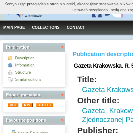
Kontynuując przeglądanie stron biblioteki, akceptujesz stosowanie plików
ustawień przeglądarki będą one za
MAIN PAGE
COLLECTIONS
CONTACT
Publication
Publication descript
Description
Gazeta Krakowska. R. 5
Information
Structure
Title:
Similar editions
Gazeta Krakows
Export metadata
Other title:
Gazeta Krakow
Zjednoczonej Par
Favourite positions
Publisher: