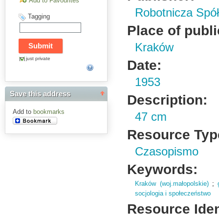
Add to Favourites
Robotnicza Spół
Tagging
Place of publi
Kraków
just private
Date:
1953
Save this address
Description:
Add to
bookmarks
47 cm
Resource Typ
Czasopismo
Keywords:
Kraków (woj.małopolskie)
;
socjologia i społeczeństwo
Resource Ident