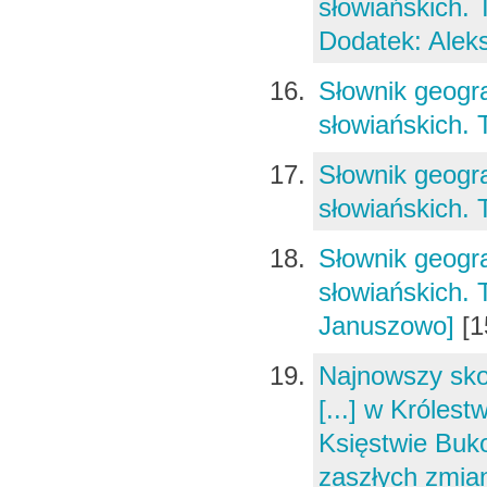
słowiańskich. 
Dodatek: Alek
Słownik geogra
słowiańskich. 
Słownik geogra
słowiańskich. 
Słownik geogra
słowiańskich. 
Januszowo]
[1
Najnowszy sko
[...] w Króles
Księstwie Buk
zaszłych zmian