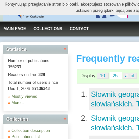
Kontynuując przeglądanie stron biblioteki, akceptujesz stosowanie plików
ustawień przeglądarki będą one za
MAIN PAGE
COLLECTIONS
CONTACT
Statistics
Frequently re
Number of publications:
155233
Readers on-line:
329
Display
10
25
all of
Total number of users since
Dec 1, 2006:
87136343
Słownik geogra
»
Mostly viewed
słowiańskich. 
»
More...
Słownik geogra
Collection
słowiańskich.
»
Collection description
»
Publications list