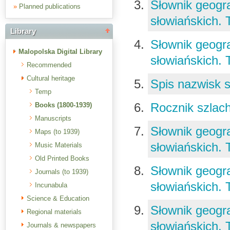
Słownik geogra
»
Planned publications
słowiańskich. 
Library
Słownik geogra
Malopolska Digital Library
słowiańskich. 
Recommended
Cultural heritage
Spis nazwisk s
Temp
Rocznik szlach
Books (1800-1939)
Manuscripts
Słownik geogra
Maps (to 1939)
słowiańskich. 
Music Materials
Old Printed Books
Słownik geogra
Journals (to 1939)
słowiańskich. 
Incunabula
Science & Education
Słownik geogra
Regional materials
słowiańskich.
Journals & newspapers