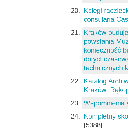
Księgi radziec
consularia Ca
Kraków buduje
powstania Muz
konieczność 
dotychczasowe
technicznych k
Katalog Archi
Kraków. Rękop
Wspomnienia 
Kompletny sko
[5388]