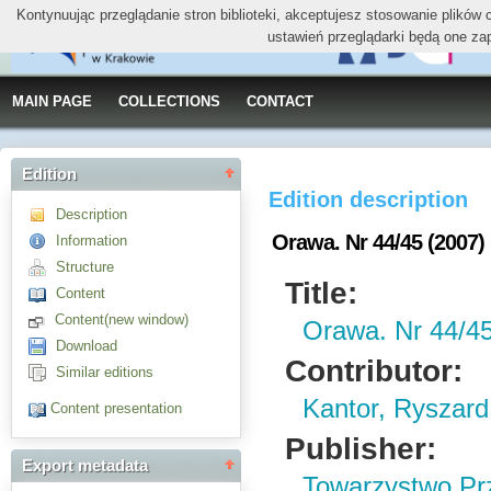
Kontynuując przeglądanie stron biblioteki, akceptujesz stosowanie plików
ustawień przeglądarki będą one za
MAIN PAGE
COLLECTIONS
CONTACT
Edition
Edition description
Description
Orawa. Nr 44/45 (2007)
Information
Structure
Title:
Content
Content(new window)
Orawa. Nr 44/45
Download
Contributor:
Similar editions
Kantor, Ryszard
Content presentation
Publisher:
Export metadata
Towarzystwo Prz