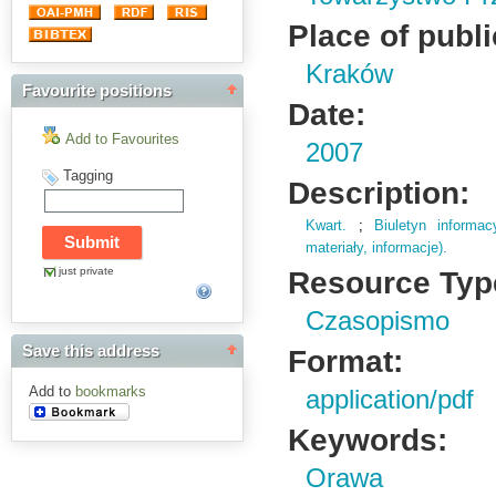
Place of publi
Kraków
Favourite positions
Date:
Add to Favourites
2007
Tagging
Description:
Kwart.
;
Biuletyn informa
materiały,
informacje)
.
just private
Resource Typ
Czasopismo
Save this address
Format:
Add to
bookmarks
application/pdf
Keywords:
Orawa