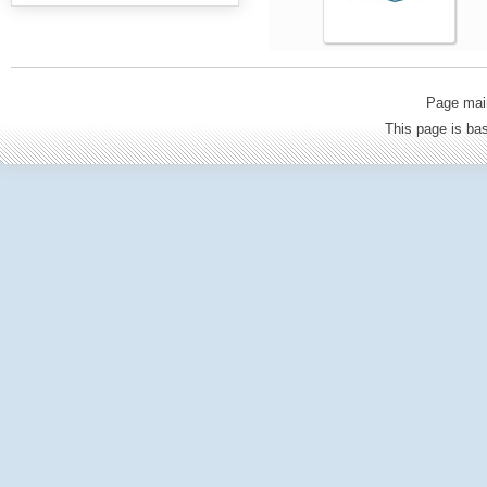
Page mai
This page is b