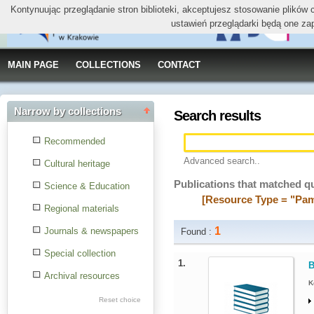
Kontynuując przeglądanie stron biblioteki, akceptujesz stosowanie plików
ustawień przeglądarki będą one za
MAIN PAGE
COLLECTIONS
CONTACT
Narrow by collections
Search results
Recommended
Advanced search..
Cultural heritage
Publications that matched q
Science & Education
[Resource Type = "Pami
Regional materials
1
Journals & newspapers
Found :
Special collection
1.
B
Archival resources
K
Reset choice