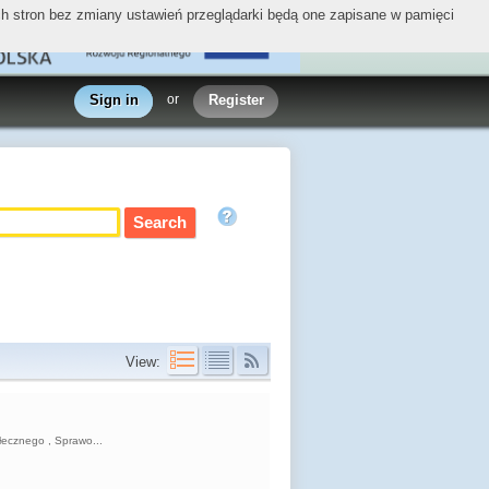
ych stron bez zmiany ustawień przeglądarki będą one zapisane w pamięci
Sign in
or
Register
View:
łecznego , Sprawo...