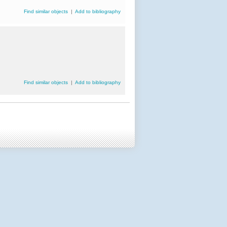
Find similar objects
|
Add to bibliography
Find similar objects
|
Add to bibliography