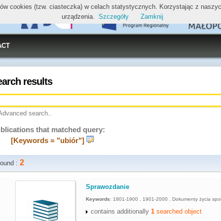
ików cookies (tzw. ciasteczka) w celach statystycznych. Korzystając z nasz
urządzenia.
Szczegóły
Zamknij
ACT
earch results
Advanced search..
blications that matched query:
[Keywords = "ubiór"]
2
ound :
.
Sprawozdanie
Keywords
:
1801-1900 , 1901-2000 , Dokumenty życia spo
contains additionally
1
searched object