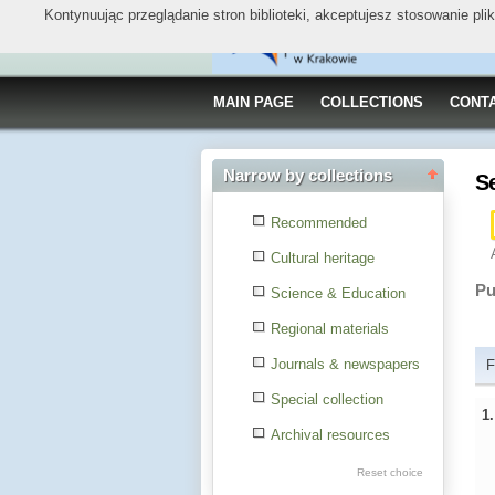
Kontynuując przeglądanie stron biblioteki, akceptujesz stosowanie pl
MAIN PAGE
COLLECTIONS
CONT
Narrow by collections
S
Recommended
Cultural heritage
Pu
Science & Education
Regional materials
Journals & newspapers
F
Special collection
1
Archival resources
Reset choice