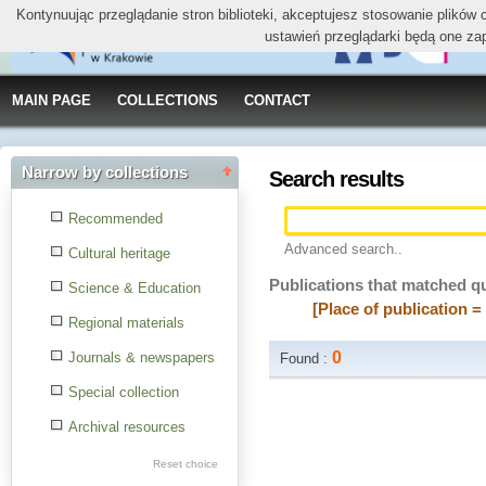
Kontynuując przeglądanie stron biblioteki, akceptujesz stosowanie plików
ustawień przeglądarki będą one za
MAIN PAGE
COLLECTIONS
CONTACT
Narrow by collections
Search results
Recommended
Advanced search..
Cultural heritage
Publications that matched q
Science & Education
[Place of publication =
Regional materials
0
Journals & newspapers
Found :
Special collection
Archival resources
Reset choice