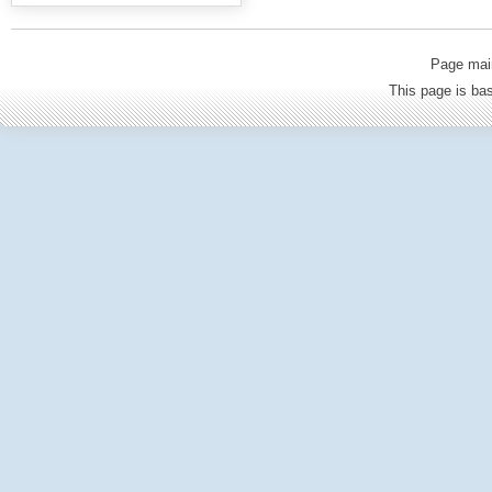
Page mai
This page is b