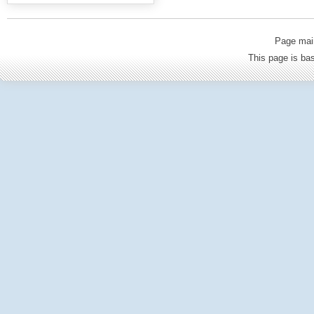
Page mai
This page is b