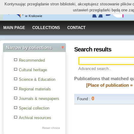
Kontynuując przeglądanie stron biblioteki, akceptujesz stosowanie plików
ustawień przeglądarki będą one za
MAIN PAGE
COLLECTIONS
CONTACT
Narrow by collections
Search results
Recommended
Advanced search..
Cultural heritage
Publications that matched q
Science & Education
[Place of publication =
Regional materials
0
Journals & newspapers
Found :
Special collection
Archival resources
Reset choice