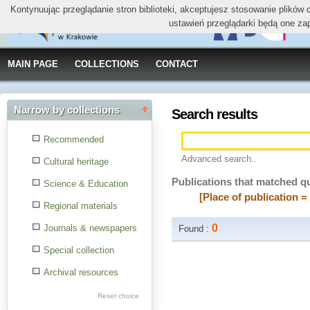
Kontynuując przeglądanie stron biblioteki, akceptujesz stosowanie plików
ustawień przeglądarki będą one za
MAIN PAGE
COLLECTIONS
CONTACT
Narrow by collections
Search results
Recommended
Advanced search..
Cultural heritage
Publications that matched q
Science & Education
[Place of publication =
Regional materials
0
Journals & newspapers
Found :
Special collection
Archival resources
Reset choice