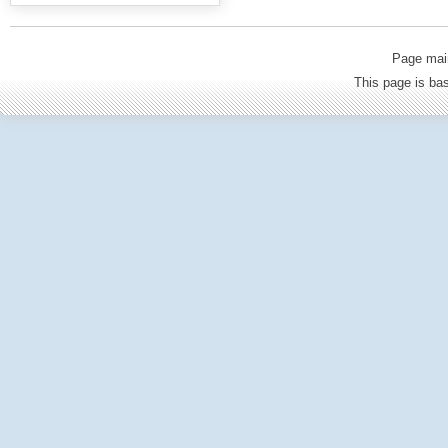
Page mai
This page is b