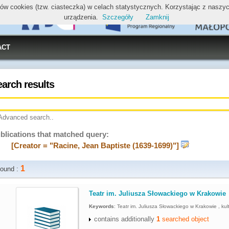
ików cookies (tzw. ciasteczka) w celach statystycznych. Korzystając z nasz
urządzenia.
Szczegóły
Zamknij
ACT
earch results
Advanced search..
blications that matched query:
[Creator = "Racine, Jean Baptiste (1639-1699)"]
1
ound :
.
Teatr im. Juliusza Słowackiego w Krakowie
Keywords
:
Teatr im. Juliusza Słowackiego w Krakowie , kult
contains additionally
1
searched object