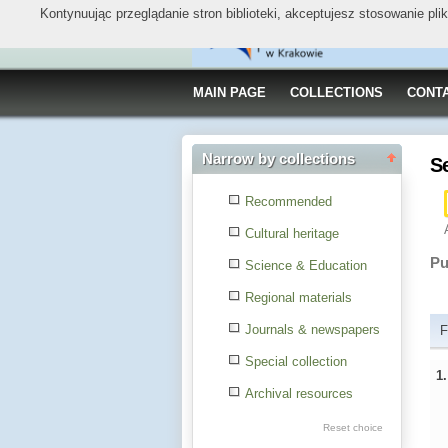
Kontynuując przeglądanie stron biblioteki, akceptujesz stosowanie pl
MAIN PAGE
COLLECTIONS
CONT
Narrow by collections
S
Recommended
Cultural heritage
Pu
Science & Education
Regional materials
Journals & newspapers
F
Special collection
1
Archival resources
Reset choice