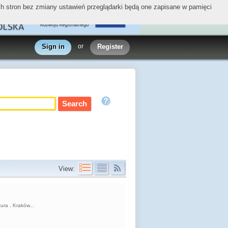
ych stron bez zmiany ustawień przeglądarki będą one zapisane w pamięci
Sign in
or
Register
View:
ura , Kraków...