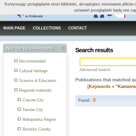
Kontynuując przeglądanie stron biblioteki, akceptujesz stosowanie plików
ustawień przeglądarki będą one za
MAIN PAGE
COLLECTIONS
CONTACT
Narrow by collections
Search results
Recommended
Advanced search..
Cultural heritage
Publications that matched q
Science & Education
[Keywords = "Kamienic
Regional materials
0
Cracow City
Found :
Tarnów City
Małopolska Region
Brzesko County