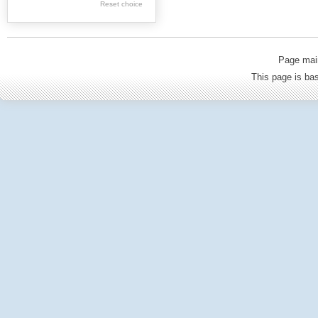
Reset choice
Wieliczka County
Limanowa County
Tarnów County
Page mai
Oświęcim County
This page is b
Olkusz County
Cracow County
Proszowice County
Sucha Besk. County
Chrzanów County
Gorlice County
Nowy Sącz County
Nowy Targ County
Powiat wadowicki
Zakopane County