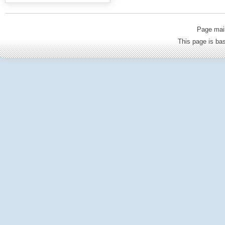
Page mai
This page is b