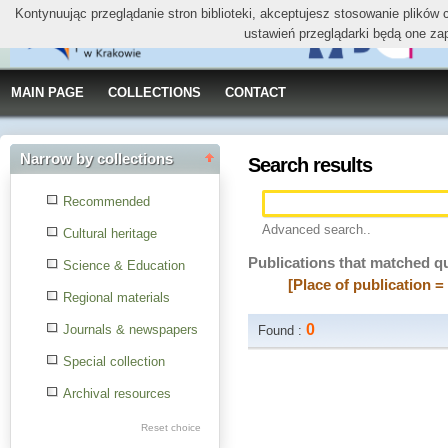
Kontynuując przeglądanie stron biblioteki, akceptujesz stosowanie plików
ustawień przeglądarki będą one za
MAIN PAGE
COLLECTIONS
CONTACT
Narrow by collections
Search results
Recommended
Advanced search..
Cultural heritage
Publications that matched q
Science & Education
[Place of publication
Regional materials
0
Journals & newspapers
Found :
Special collection
Archival resources
Reset choice