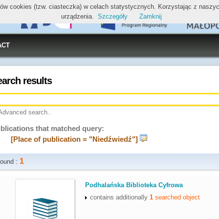
ików cookies (tzw. ciasteczka) w celach statystycznych. Korzystając z nasz
urządzenia.
Szczegóły
Zamknij
ACT
earch results
Advanced search..
blications that matched query:
[Place of publication = "Niedźwiedź"]
1
ound :
.
Podhalańska Biblioteka Cyfrowa
contains additionally
1
searched object