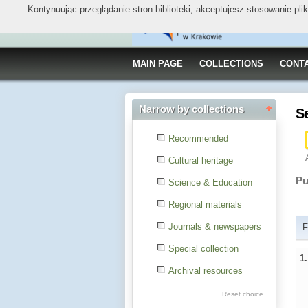
Kontynuując przeglądanie stron biblioteki, akceptujesz stosowanie pl
MAIN PAGE
COLLECTIONS
CONT
Narrow by collections
S
Recommended
Cultural heritage
Pu
Science & Education
Regional materials
Journals & newspapers
F
Special collection
1
Archival resources
Reset choice