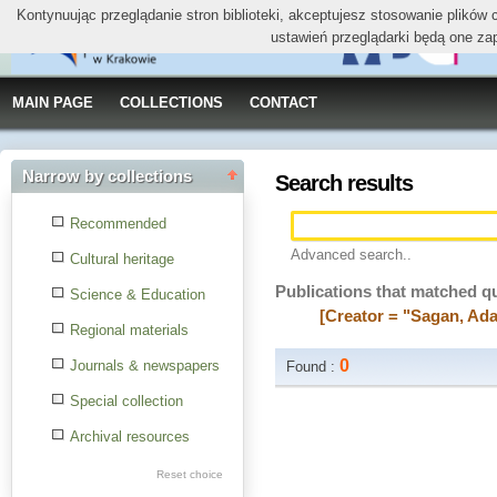
Kontynuując przeglądanie stron biblioteki, akceptujesz stosowanie plików
ustawień przeglądarki będą one za
MAIN PAGE
COLLECTIONS
CONTACT
Narrow by collections
Search results
Recommended
Advanced search..
Cultural heritage
Publications that matched q
Science & Education
[Creator = "Sagan, Ad
Regional materials
0
Journals & newspapers
Found :
Special collection
Archival resources
Reset choice