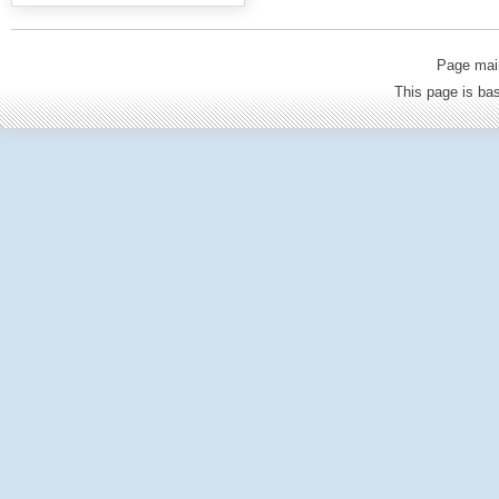
Page mai
This page is b