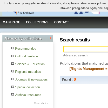
Kontynuując przeglądanie stron biblioteki, akceptujesz stosowanie plików
ustawień przeglądarki będą one za
MAIN PAGE
COLLECTIONS
CONTACT
Narrow by collections
Search results
Recommended
Advanced search..
Cultural heritage
Publications that matched q
Science & Education
[Rights Management = 
Regional materials
0
Journals & newspapers
Found :
Special collection
Archival resources
Reset choice