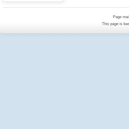
Page mai
This page is b