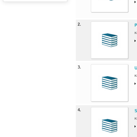
2.
P
K
3.
U
K
4.
S
K