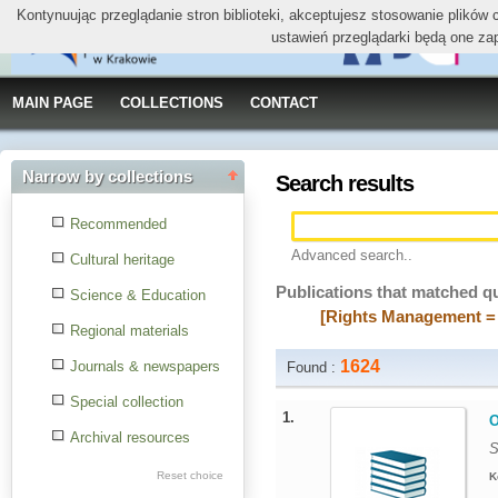
Kontynuując przeglądanie stron biblioteki, akceptujesz stosowanie plików
ustawień przeglądarki będą one za
MAIN PAGE
COLLECTIONS
CONTACT
Narrow by collections
Search results
Recommended
Advanced search..
Cultural heritage
Publications that matched q
Science & Education
[Rights Management = 
Regional materials
1624
Journals & newspapers
Found :
Special collection
1.
O
Archival resources
S
Reset choice
K