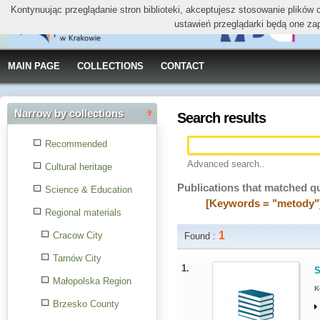
Kontynuując przeglądanie stron biblioteki, akceptujesz stosowanie plików
ustawień przeglądarki będą one za
MAIN PAGE
COLLECTIONS
CONTACT
Narrow by collections
Search results
Recommended
Advanced search..
Cultural heritage
Publications that matched q
Science & Education
[Keywords = "metody"
Regional materials
1
Cracow City
Found :
Tarnów City
1.
S
Małopolska Region
K
Brzesko County