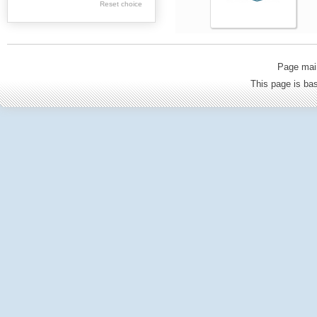
Reset choice
Wieliczka County
Limanowa County
Tarnów County
Page mai
Oświęcim County
This page is b
Olkusz County
Cracow County
Proszowice County
Sucha Besk. County
Chrzanów County
Gorlice County
Nowy Sącz County
Nowy Targ County
Powiat wadowicki
Zakopane County