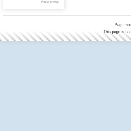
Reset choice
Wieliczka County
Limanowa County
Tarnów County
Page mai
Oświęcim County
This page is b
Olkusz County
Cracow County
Proszowice County
Sucha Besk. County
Chrzanów County
Gorlice County
Nowy Sącz County
Nowy Targ County
Powiat wadowicki
Zakopane County