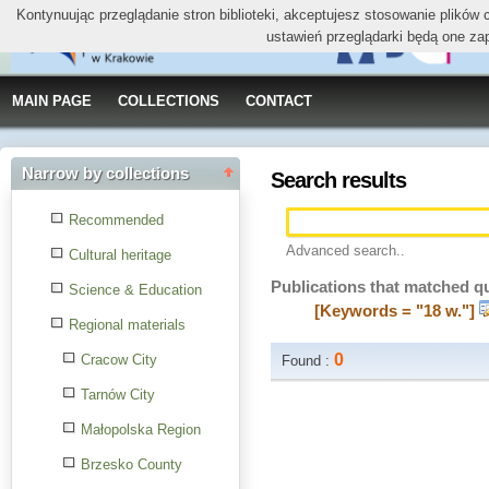
Kontynuując przeglądanie stron biblioteki, akceptujesz stosowanie plików
ustawień przeglądarki będą one za
MAIN PAGE
COLLECTIONS
CONTACT
Narrow by collections
Search results
Recommended
Advanced search..
Cultural heritage
Publications that matched q
Science & Education
[Keywords = "18 w."]
Regional materials
0
Cracow City
Found :
Tarnów City
Małopolska Region
Brzesko County