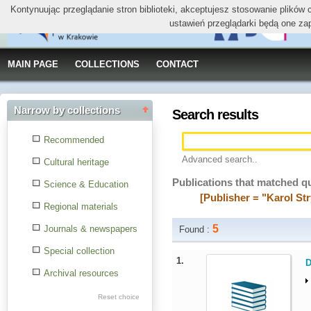
Kontynuując przeglądanie stron biblioteki, akceptujesz stosowanie plików
ustawień przeglądarki będą one za
MAIN PAGE
COLLECTIONS
CONTACT
Narrow by collections
Search results
Recommended
Advanced search..
Cultural heritage
Publications that matched q
Science & Education
[Publisher = "Karol Str
Regional materials
5
Journals & newspapers
Found :
Special collection
1.
D
Archival resources
Reset choice