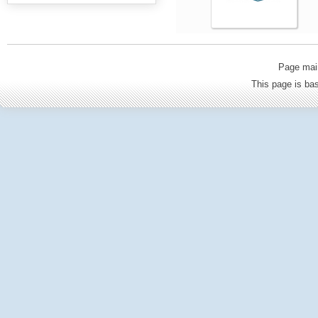
Page mai
This page is b