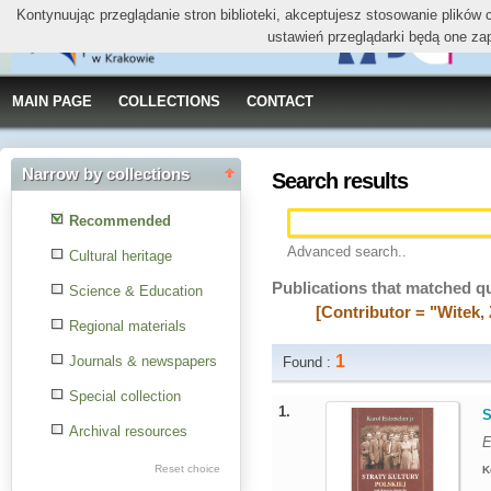
Kontynuując przeglądanie stron biblioteki, akceptujesz stosowanie plików
ustawień przeglądarki będą one za
MAIN PAGE
COLLECTIONS
CONTACT
Narrow by collections
Search results
Recommended
Advanced search..
Cultural heritage
Publications that matched q
Science & Education
[Contributor = "Witek,
Regional materials
1
Journals & newspapers
Found :
Special collection
1.
S
Archival resources
E
Reset choice
K