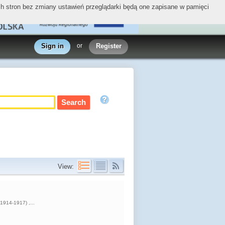
ych stron bez zmiany ustawień przeglądarki będą one zapisane w pamięci
Sign in
or
Register
View:
(1914-1917) ,...