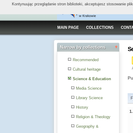
Kontynuując przeglądanie stron biblioteki, akceptujesz stosowanie pl
MAIN PAGE
COLLECTIONS
CONT
Narrow by collections
S
Recommended
Cultural heritage
Pu
Science & Education
Media Science
Library Science
F
History
1
Religion & Theology
Geography &