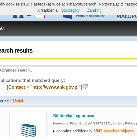
ików cookies (tzw. ciasteczka) w celach statystycznych. Korzystając z nasz
urządzenia.
Szczegóły
Zamknij
ACT
earch results
Advanced search..
blications that matched query:
[Contact = "http://www.ank.gov.pl"]
1544
ound :
.
Biblioteka Legionowa
Keywords
:
Piłsudski, Józef (1867-1935) , Legiony Polskie 
contains additionally
1543
searched objects